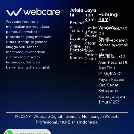
Jelaja
Laya
Hubungi
hi
nan
Kami
Kami
Webcare Indonesia
Berand
a
merupakan penyedia jasa
WhatsApp
Landin
+62857364263
Tentan
g Page
pembuatan website
04
g
Websit
profesional yang membantu
Layana
Email
e
teamwebcarein
UMKM, startup, organisasi,
n
Inform
donesia@gmail
Artikel
asi
hingga perusahaan
.com
Portfoli
Toko
membangun kehadiran
o
Online
Alamat
Jl. Alas Sari, GG.
digital yang modern,
Kontak
Custo
Alam Pesona I Jl.
terpercaya, dan siap
m
berkembang di era digital.
Alas Tipis,
RT.65/RW.02,
Payan, Pabean,
Kec. Sedati,
Kabupaten
Sidoarjo, Jawa
Timur 61253
© 2026 PT Webcare Digital Indonesia. Membangun Website
Profesional untuk Bisnis Indonesia.