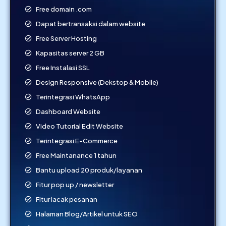
Free domain .com
Dapat bertransaksi dalam website
Free Server Hosting
Kapasitas server 2 GB
Free Instalasi SSL
Design Responsive (Dekstop & Mobile)
Terintegrasi WhatsApp
Dashboard Website
Video Tutorial Edit Website
Terintegrasi E-Commerce
Free Maintanance 1 tahun
Bantu upload 20 produk/layanan
Fitur pop up / newsletter
Fitur lacak pesanan
Halaman Blog/Artikel untuk SEO