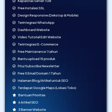
Kapasitas Server 1 GB
Free Instalasi SSL
Design Responsive (Dekstop & Mobile)
Terintegrasi WhatsApp
Dashboard Website
Video Tutorial Edit Website
Terintegrasi E-Commerce
Free Maintanance 1 tahun
Bantu upload 15 produk
Fitur Subscribe Newsletter
Free 5 Email Domain 1 Tahun
Halaman Blog/Artikel untuk SEO
Terdapat Google Maps (Lokasi Toko)
Bantuan Prioritas
6 Artikel SEO
3 Banner Website