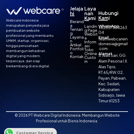
Jelaja
Laya
Hubungi
hi
nan
Kami
Kami
Webcare Indonesia
Berand
a
merupakan penyedia jasa
WhatsApp
Landin
+62857364263
Tentan
g Page
pembuatan website
04
g
Websit
profesional yang membantu
Layana
Email
e
teamwebcarein
UMKM, startup, organisasi,
n
Inform
donesia@gmail
Artikel
asi
hingga perusahaan
.com
Portfoli
Toko
membangun kehadiran
o
Online
Alamat
Jl. Alas Sari, GG.
digital yang modern,
Kontak
Custo
Alam Pesona I Jl.
terpercaya, dan siap
m
berkembang di era digital.
Alas Tipis,
RT.65/RW.02,
Payan, Pabean,
Kec. Sedati,
Kabupaten
Sidoarjo, Jawa
Timur 61253
© 2026 PT Webcare Digital Indonesia. Membangun Website
Profesional untuk Bisnis Indonesia.
Customer Service