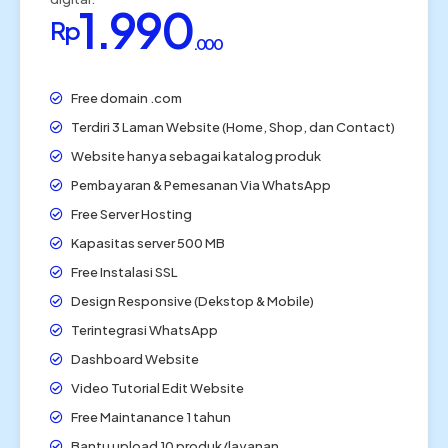
1.990
Rp
.000
Free domain .com
Terdiri 3 Laman Website (Home, Shop, dan Contact)
Website hanya sebagai katalog produk
Pembayaran & Pemesanan Via WhatsApp
Free Server Hosting
Kapasitas server 500 MB
Free Instalasi SSL
Design Responsive (Dekstop & Mobile)
Terintegrasi WhatsApp
Dashboard Website
Video Tutorial Edit Website
Free Maintanance 1 tahun
Bantu upload 10 produk/layanan