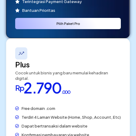
Terintegrasi Payment Gateway
Bantuan Prioritas
Pilih Paket Pro
Plus
Cocok untuk bisnis yang baru memulai kehadiran
digital.
2.790
Rp
.000
Free domain .com
Terdiri 4 Laman Website (Home, Shop, Account, Etc)
Dapat bertransaksi dalam website
Konfirmasi pembayaran via website