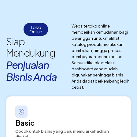
Website toko online
Toko
Online
memberikan kemudahan bagi
Siap
pelanggan untuk melihat
katalog produk, melakukan
Mendukung
pembelian, hingga proses
pembayaran secara online.
Penjualan
Semua dikelola melalui
dashboard yang mudah
Bisnis Anda
digunakan sehingga bisnis
Anda dapat berkembang lebih
cepat.
Basic
Cocok untuk bisnis yang baru memulai kehadiran
digital.