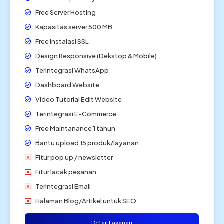
Free Server Hosting
Kapasitas server 500 MB
Free Instalasi SSL
Design Responsive (Dekstop & Mobile)
Terintegrasi WhatsApp
Dashboard Website
Video Tutorial Edit Website
Terintegrasi E-Commerce
Free Maintanance 1 tahun
Bantu upload 15 produk/layanan
Fitur pop up / newsletter
Fitur lacak pesanan
Terintegrasi Email
Halaman Blog/Artikel untuk SEO
Detail Layanan