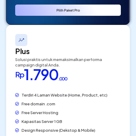
Pilih Paket Pro
Plus
Solusi praktis untuk memaksimalkan performa
campaign digital Anda.
1.790
Rp
.000
Terdiri 4 Laman Website (Home, Product, etc)
Free domain .com
Free Server Hosting
Kapasitas Server 1 GB
Design Responsive (Dekstop & Mobile)