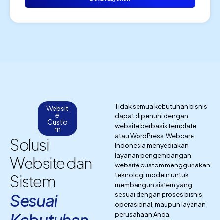
Tidak semua kebutuhan bisnis
Websit
e
dapat dipenuhi dengan
Custo
website berbasis template
m
atau WordPress. Webcare
Solusi
Indonesia menyediakan
layanan pengembangan
Website dan
website custom menggunakan
teknologi modern untuk
Sistem
membangun sistem yang
Sesuai
sesuai dengan proses bisnis,
operasional, maupun layanan
Kebutuhan
perusahaan Anda.