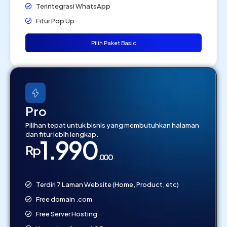
Terintegrasi WhatsApp
Fitur Pop Up
Pilih Paket Basic
Pro
Pilihan tepat untuk bisnis yang membutuhkan halaman
dan fitur lebih lengkap.
1.990
Rp
.000
Terdiri 7 Laman Website (Home, Product, etc)
Free domain .com
Free Server Hosting