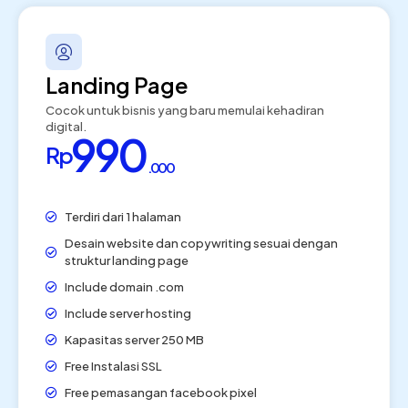
Landing Page
Cocok untuk bisnis yang baru memulai kehadiran
digital.
990
Rp
.000
Terdiri dari 1 halaman
Desain website dan copywriting sesuai dengan
struktur landing page
Include domain .com
Include server hosting
Kapasitas server 250 MB
Free Instalasi SSL
Free pemasangan facebook pixel