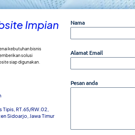
site Impian
Nama
enai kebutuhan bisnis
Alamat Email
emberikan solusi
bsite siap digunakan.
Pesan anda
m
las Tipis, RT.65/RW.02,
en Sidoarjo, Jawa Timur