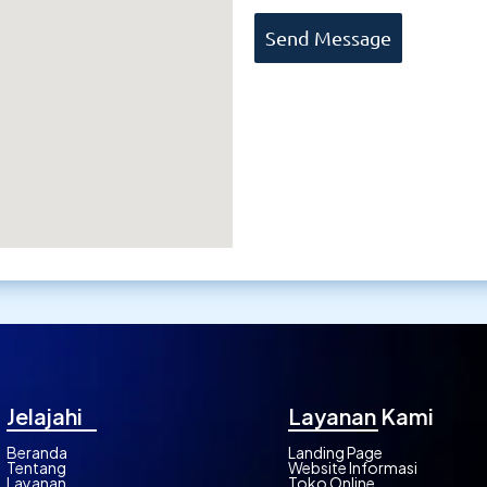
Send Message
Jelajahi
Layanan Kami
Beranda
Landing Page
Tentang
Website Informasi
Layanan
Toko Online