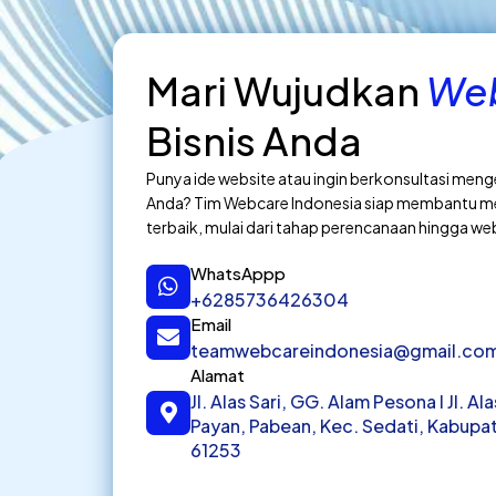
Mari Wujudkan
Web
Bisnis Anda
Punya ide website atau ingin berkonsultasi meng
Anda? Tim Webcare Indonesia siap membantu m
terbaik, mulai dari tahap perencanaan hingga we
WhatsAppp
+6285736426304
Email
teamwebcareindonesia@gmail.co
Alamat
Jl. Alas Sari, GG. Alam Pesona I Jl. A
Payan, Pabean, Kec. Sedati, Kabupat
61253