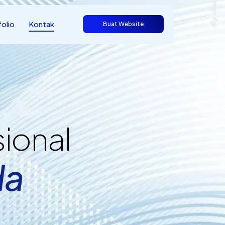
olio
Kontak
Buat Website
ional
da