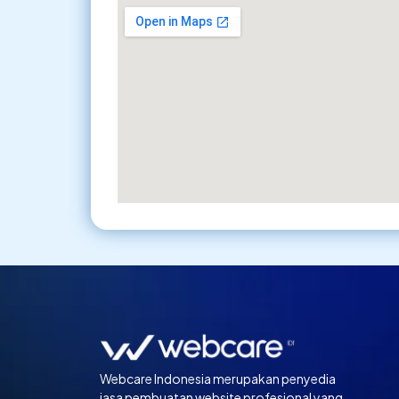
Webcare Indonesia merupakan penyedia
jasa pembuatan website profesional yang