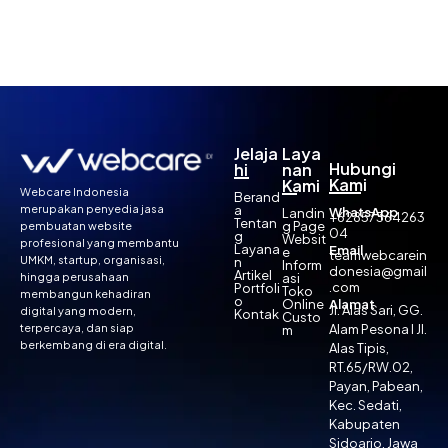
Jelaja
Laya
Hubungi
hi
nan
Kami
Kami
Webcare Indonesia
Berand
a
merupakan penyedia jasa
WhatsApp
Landin
+62857364263
Tentan
g Page
pembuatan website
04
g
Websit
profesional yang membantu
Layana
Email
e
teamwebcarein
UMKM, startup, organisasi,
n
Inform
donesia@gmail
Artikel
asi
hingga perusahaan
.com
Portfoli
Toko
membangun kehadiran
o
Online
Alamat
Jl. Alas Sari, GG.
digital yang modern,
Kontak
Custo
Alam Pesona I Jl.
terpercaya, dan siap
m
berkembang di era digital.
Alas Tipis,
RT.65/RW.02,
Payan, Pabean,
Kec. Sedati,
Kabupaten
Sidoarjo, Jawa