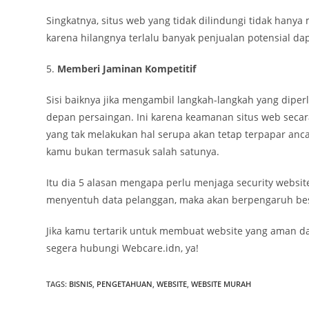
Singkatnya, situs web yang tidak dilindungi tidak han
karena hilangnya terlalu banyak penjualan potensial da
5.
Memberi Jaminan Kompetitif
Sisi baiknya jika mengambil langkah-langkah yang diper
depan persaingan. Ini karena keamanan situs web secara
yang tak melakukan hal serupa akan tetap terpapar ancam
kamu bukan termasuk salah satunya.
Itu dia 5 alasan mengapa perlu menjaga security websit
menyentuh data pelanggan, maka akan berpengaruh besa
Jika kamu tertarik untuk membuat website yang aman da
segera hubungi Webcare.idn, ya!
TAGS
:
BISNIS
,
PENGETAHUAN
,
WEBSITE
,
WEBSITE MURAH