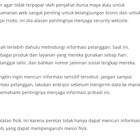
 agar tidak terpapar oleh penjahat dunia maya atau untuk
eamanan web sangat penting untuk kelangsungan bisnis dan untu
 risiko. Ini dia alasan pentingnya menjaga security website.
lah terlebih dahulu melindungi informasi pelanggan. Saat ini,
bagai produk dan layanan yang mereka gunakan setiap hari.
tanggal lahir, dan bahkan nomor jaminan sosial lengkap mereka.
kin ingin mencuri informasi sensitif tersebut. Jangan sampai
rmasi pelanggan, lakukan enkripsi sebelum mengirim data ke man
memahami pentingnya menjaga informasi pribadi ini.
an fisik. Ini karena peretas tidak hanya dapat mencuri informas
eb, yang dapat mempengaruhi mesin fisik.