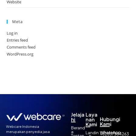
Website
Meta
Log in
Entries feed
Comments feed
WordPress.org
Jelaja
Laya
Hubungi
hi
nan
Kami
Kami
Webcare Indonesia
Berand
a
merupakan penyedia jasa
WhatsApp
Landin
+62857364263
Tentan