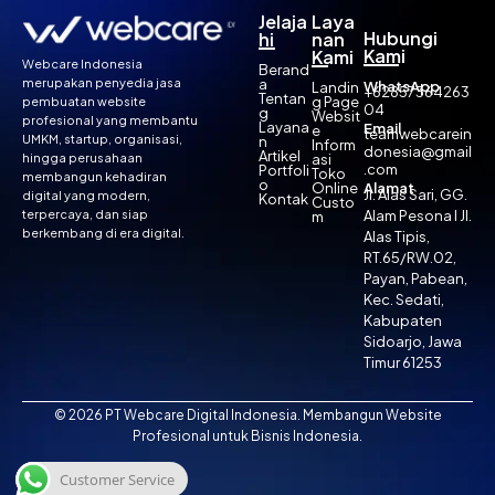
Jelaja
Laya
Hubungi
hi
nan
Kami
Kami
Webcare Indonesia
Berand
a
merupakan penyedia jasa
WhatsApp
Landin
+62857364263
Tentan
g Page
pembuatan website
04
g
Websit
profesional yang membantu
Layana
Email
e
teamwebcarein
UMKM, startup, organisasi,
n
Inform
donesia@gmail
Artikel
asi
hingga perusahaan
.com
Portfoli
Toko
membangun kehadiran
o
Online
Alamat
Jl. Alas Sari, GG.
digital yang modern,
Kontak
Custo
Alam Pesona I Jl.
terpercaya, dan siap
m
berkembang di era digital.
Alas Tipis,
RT.65/RW.02,
Payan, Pabean,
Kec. Sedati,
Kabupaten
Sidoarjo, Jawa
Timur 61253
© 2026 PT Webcare Digital Indonesia. Membangun Website
Profesional untuk Bisnis Indonesia.
Customer Service